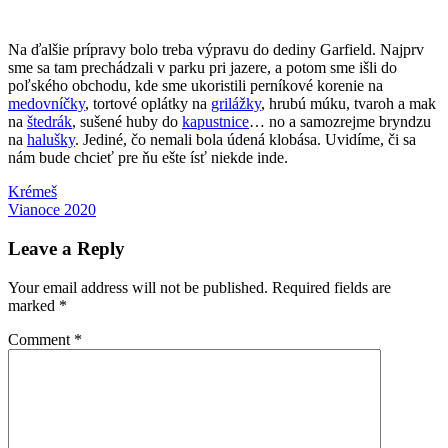
Na ďalšie prípravy bolo treba výpravu do dediny Garfield. Najprv
sme sa tam prechádzali v parku pri jazere, a potom sme išli do
poľského obchodu, kde sme ukoristili perníkové korenie na
medovníčky
, tortové oplátky na
grilážky
, hrubú múku, tvaroh a mak
na
štedrák
, sušené huby do
kapustnice
… no a samozrejme bryndzu
na
halušky
. Jediné, čo nemali bola údená klobása. Uvidíme, či sa
nám bude chcieť pre ňu ešte ísť niekde inde.
Post
Previous
pečenie
Krémeš
vianoce
Post:
Next
Vianoce 2020
navigation
Post:
Leave a Reply
Your email address will not be published.
Required fields are
marked
*
Comment
*