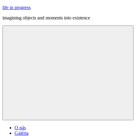
Skip
life in progress
to
imagining objects and moments into existence
content
Menu
O nás
Galéria