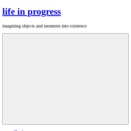
Skip
life in progress
to
content
imagining objects and moments into existence
Menu