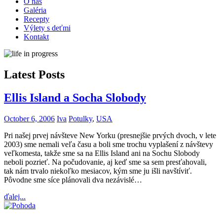
O nás
Galéria
Recepty
Výlety s deťmi
Kontakt
Latest Posts
Ellis Island a Socha Slobody
October 6, 2006
Iva
Potulky
,
USA
Pri našej prvej návšteve New Yorku (presnejšie prvých dvoch, v lete
2003) sme nemali veľa času a boli sme trochu vyplašení z návštevy
veľkomesta, takže sme sa na Ellis Island ani na Sochu Slobody
neboli pozrieť. Na počudovanie, aj keď sme sa sem presťahovali,
tak nám trvalo niekoľko mesiacov, kým sme ju išli navštíviť.
Pôvodne sme síce plánovali dva nezávislé…
ďalej...