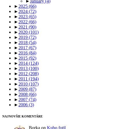
►
January
(4)
►
2025
(66)
►
2024
(72)
►
2023
(65)
►
2022
(66)
►
2021
(90)
►
2020
(101)
►
2019
(72)
►
2018
(54)
►
2017
(67)
►
2016
(84)
►
2015
(92)
►
2014
(124)
►
2013
(100)
►
2012
(208)
►
2011
(194)
►
2010
(107)
►
2009
(87)
►
2008
(66)
►
2007
(74)
►
2006
(3)
NAJNOVŠIE KOMENTÁRE
Borka
on
Kubo fotil