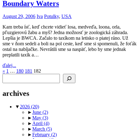
Boundary Waters
August 29, 2006
Iva
Potulky
,
USA
Kam treba ísť, keď chcete vidieť losa, medveďa, loona, orla,
pľuzgierovú žabu a myš? Jedna možnosť je zoologická záhrada.
Lepšia je BWCA. Začalo to taxíkom na letisko o piatej ráno. Už
sme v ňom sedeli a boli na pol ceste, keď sme si spomenuli, že foťák
ostal na nabíjačke. Nevrátili sme sa naspäť, lebo by sme jednak
preplatili taxík a…
ďalej...
Posts
Previous
«
1
…
180
181
182
Search
Posts
pagination
archives
▼
2026
(20)
►
June
(2)
►
May
(3)
►
April
(4)
►
March
(5)
►
February
(2)